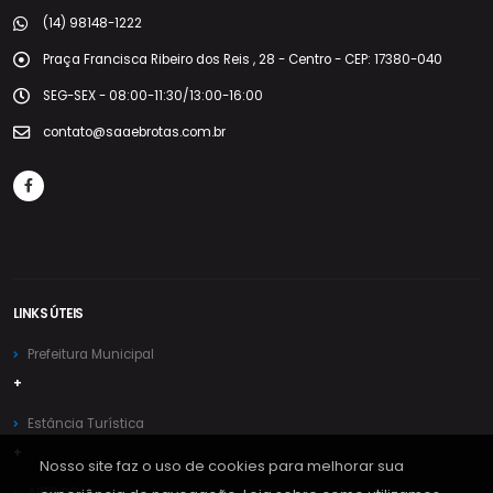
(14) 98148-1222
Praça Francisca Ribeiro dos Reis , 28 - Centro - CEP: 17380-040
SEG-SEX - 08:00-11:30/13:00-16:00
contato@saaebrotas.com.br
LINKS ÚTEIS
Prefeitura Municipal
+
Estância Turística
+
Nosso site faz o uso de cookies para melhorar sua
ARES PCJ