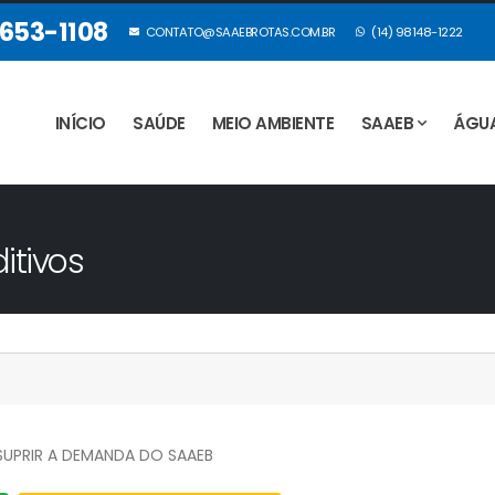
3653-1108
CONTATO@SAAEBROTAS.COM.BR
(14) 98148-1222
INÍCIO
SAÚDE
MEIO AMBIENTE
SAAEB
ÁGU
itivos
SUPRIR A DEMANDA DO SAAEB